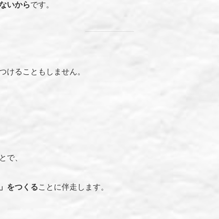
いないから
です。
つけることもしません。
とで、
」をつくる
ことに伴走します。