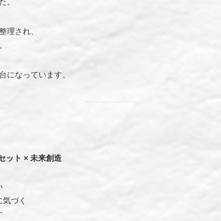
た。
整理され、
。
台になっています。
ドセット × 未来創造
い
に気づく
す