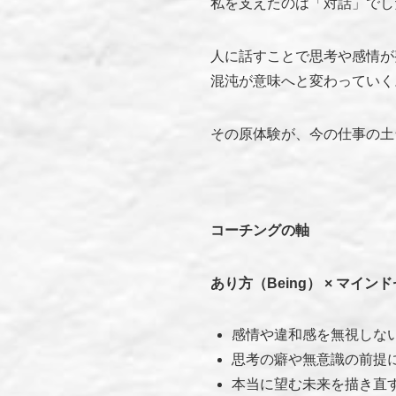
私を支えたのは「対話」でし
人に話すことで思考や感情が
混沌が意味へと変わっていく
その原体験が、今の仕事の土
コーチングの軸
あり方（Being） × マイン
感情や違和感を無視しな
思考の癖や無意識の前提
本当に望む未来を描き直