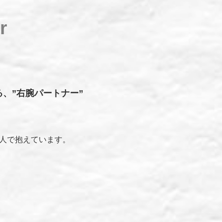
r
、”右腕パートナー”
人で抱えています。