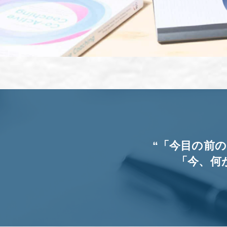
“「今目の前
「今、何